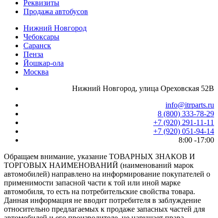
Реквизиты
Продажа автобусов
Нижний Новгород
Чебоксары
Саранск
Пенза
Йошкар-ола
Москва
Нижний Новгород, улица Ореховская 52В
info@itrparts.ru
8 (800) 333-78-29
‪+7 (920) 291-11-11
+7 (920) 051-94-14
8:00 -17:00
Обращаем внимание, указание ТОВАРНЫХ ЗНАКОВ И
ТОРГОВЫХ НАИМЕНОВАНИЙ (наименований марок
автомобилей) направлено на информирование покупателей о
применимости запасной части к той или иной марке
автомобиля, то есть на потребительские свойства товара.
Данная информация не вводит потребителя в заблуждение
относительно предлагаемых к продаже запасных частей для
автомобилей и его производителе, не нарушает права